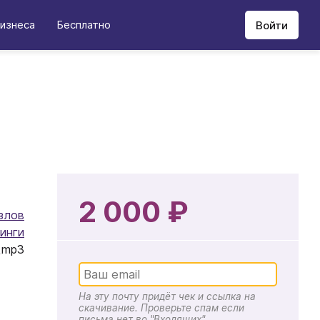
изнеса
Бесплатно
Войти
2 000 ₽
злов
инги
mp3
На эту почту придёт чек и ссылка на
скачивание. Проверьте спам если
письма нет во "Входящих"