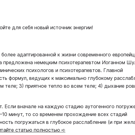
ойте для себя новый источник энергии!
 более адаптированной к жизни современного европейц
ыла предложена немецким психотерапевтом Иоганном Ш
линических психологов и психотерапевтов. Главной
сть формул, ведущих к максимально глубокому расслаб
ем теле; 3) приятное тепло во всем теле; 4) дыхание ров
т. Если вначале на каждую стадию аутогенного погруж
5–10 минут, то со временем прохождение всех стадий
бность погружаться в глубокое расслабление (и при жел
итайте статью полностью ➪