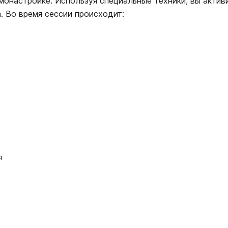
монастройке. Используя специальные техники, вы актив
. Во время сессии происходит:
я