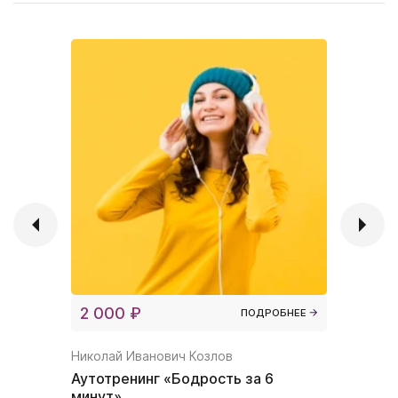
2 000 ₽
4 000
ПОДРОБНЕЕ
Николай Иванович Козлов
Николай 
Аутотренинг «Бодрость за 6
Аутотре
минут»
минут