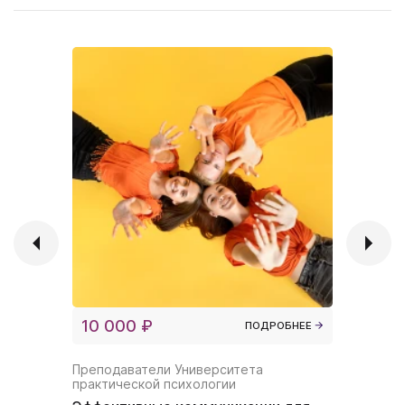
10 000 ₽
10 000
ПОДРОБНЕЕ
Преподаватели Университета
Николай 
практической психологии
Как стат