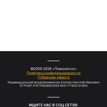
10 000
Преподав
практиче
Экспрес
Практич
семьи и 
©2009-
2026
«Психологос»
Политика конфиденциальности
Публичная оферта
Индивидуальный предприниматель Козлов Николай Иванович
ОГРНИП 314774628800505 ИНН 771802141650
ИЩИТЕ НАС В СОЦ.СЕТЯХ: