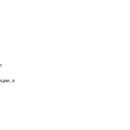
т
ции, а