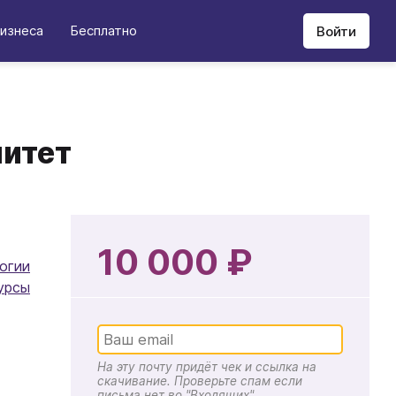
изнеса
Бесплатно
Войти
нитет
10 000 ₽
огии
урсы
На эту почту придёт чек и ссылка на
скачивание. Проверьте спам если
письма нет во "Входящих"