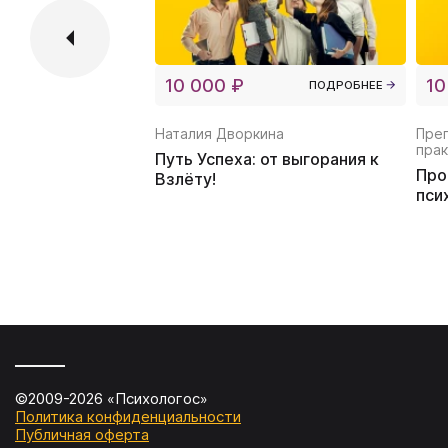
10 000 ₽
10
ПОДРОБНЕЕ
Наталия Дворкина
Пре
прак
Путь Успеха: от выгорания к
Про
Взлёту!
пси
©2009-
2026
«Психологос»
Политика конфиденциальности
Публичная оферта