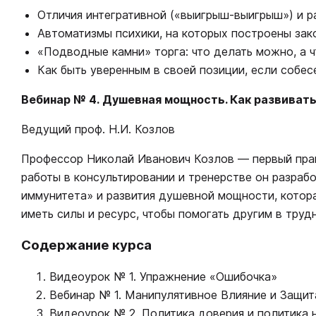
Отличия интегративной («выигрыш-выигрыш») и р
Автоматизмы психики, на которых построены зако
«Подводные камни» торга: что делать можно, а ч
Как быть уверенным в своей позиции, если собе
Вебинар № 4. Душевная мощность. Как развиват
Ведущий проф. Н.И. Козлов
Профессор Николай Иванович Козлов ― первый практ
работы в консультировании и тренерстве он разраб
иммунитета» и развития душевной мощности, котора
иметь силы и ресурс, чтобы помогать другим в труд
Содержание курса
Видеоурок № 1. Упражнение «Ошибочка»
Вебинар № 1. Манипулятивное Влияние и Защит
Видеоурок № 2. Политика доверия и политика 