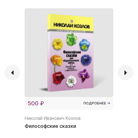
500 ₽
600 ₽
ПОДРОБНЕЕ
Николай Иванович Козлов
Николай 
Философские сказки
Как отно
Аудиокн