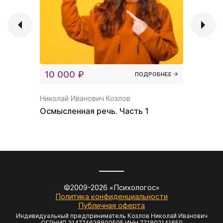
10 000 ₽
5 000 
ПОДРОБНЕЕ
Николай Иванович Козлов
Тайм-ме
Осмысленная речь. Часть 1
©2009-
2026
«Психологос»
Политика конфиденциальности
Публичная оферта
Индивидуальный предприниматель Козлов Николай Иванович
ОГРНИП 314774628800505 ИНН 771802141650