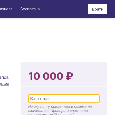
изнеса
Бесплатно
Войти
10 000 ₽
злов
урсы
На эту почту придёт чек и ссылка на
скачивание. Проверьте спам если
письма нет во "Входящих"