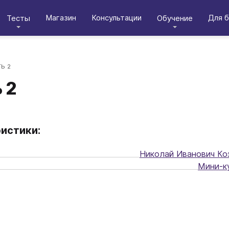
Магазин
Консультации
Для б
Тесты
Обучение
Ь 2
 2
истики:
Николай Иванович Ко
Мини-к