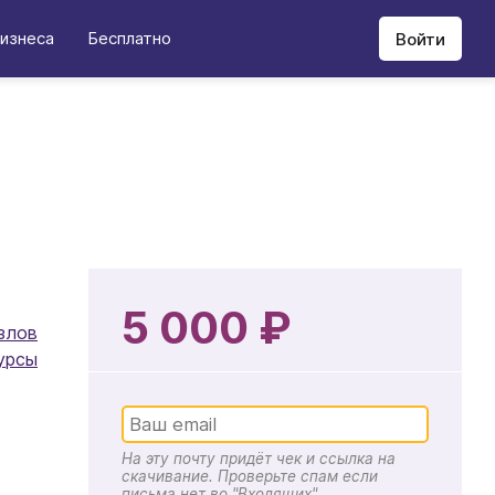
изнеса
Бесплатно
Войти
5 000 ₽
злов
урсы
На эту почту придёт чек и ссылка на
скачивание. Проверьте спам если
письма нет во "Входящих"