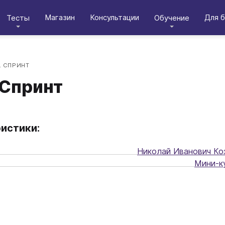
Магазин
Консультации
Для б
Тесты
Обучение
. СПРИНТ
 Спринт
истики:
Николай Иванович Ко
Мини-к