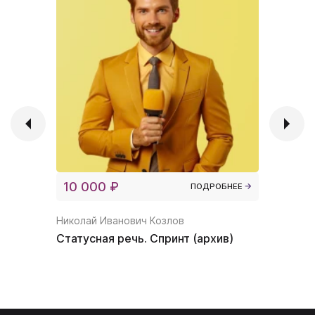
10 000 ₽
5 000 
ПОДРОБНЕЕ
Николай Иванович Козлов
Николай 
Статусная речь. Спринт (архив)
Тайм-ме