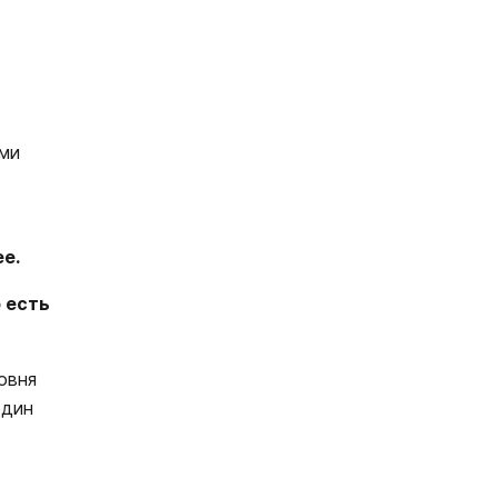
ми
е.
 есть
овня
один