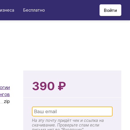
изнеса
Бесплатно
Войти
390 ₽
огии
нгов
zip
На эту почту придёт чек и ссылка на
скачивание. Проверьте спам если
письма нет во "Входящих"