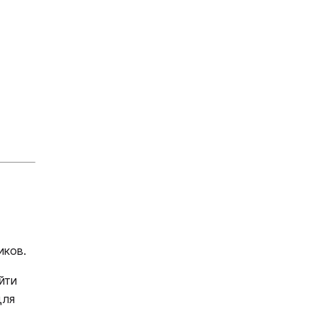
иков.
йти
для