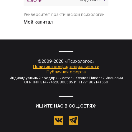
490 ₽
390 ₽
Университет практической психологии
Универси
Мой капитал
Волшебн
©2009-
2026
«Психологос»
Политика конфиденциальности
Публичная оферта
Индивидуальный предприниматель Козлов Николай Иванович
ОГРНИП 314774628800505 ИНН 771802141650
ИЩИТЕ НАС В СОЦ.СЕТЯХ: