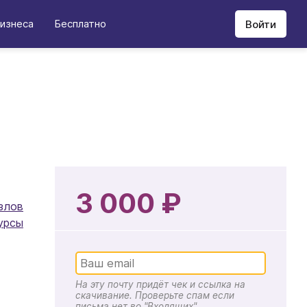
изнеса
Бесплатно
Войти
3 000 ₽
злов
урсы
На эту почту придёт чек и ссылка на
скачивание. Проверьте спам если
письма нет во "Входящих"