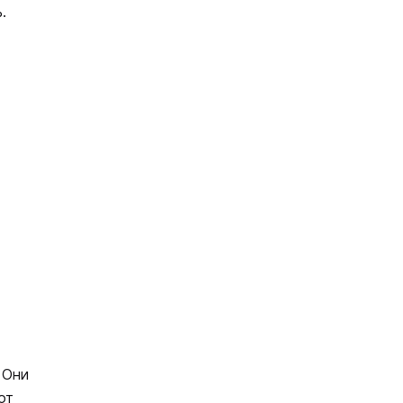
.
 Они
от