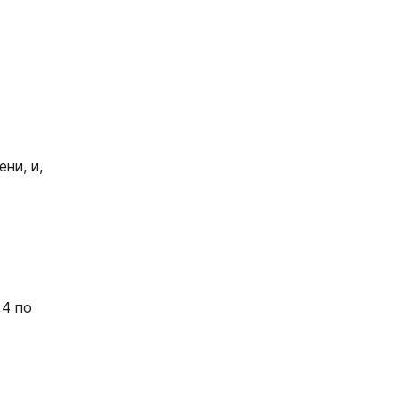
ни, и,
«4 по