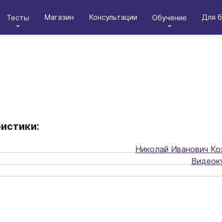
Магазин
Консультации
Для б
Тесты
Обучение
истики:
Николай Иванович Ко
Видеок