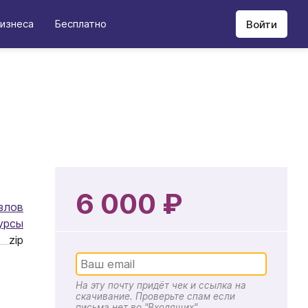
изнеса
Бесплатно
Войти
6 000 ₽
злов
урсы
zip
На эту почту придёт чек и ссылка на
скачивание. Проверьте спам если
письма нет во "Входящих"